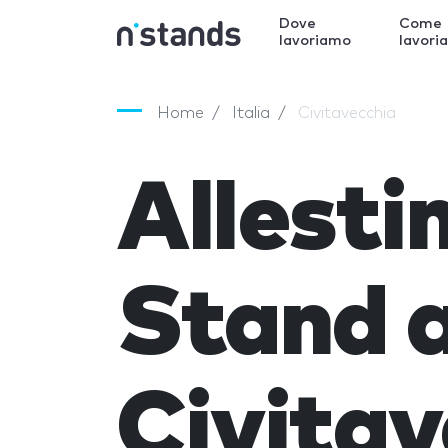
Dove
Come
lavoriamo
lavori
Home
Italia
Civitavecchia
Allest
Stand 
Civitav