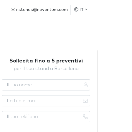
nstands@neventum.com
IT
Sollecita fino a 5 preventivi
per il tuo stand a Barcellona