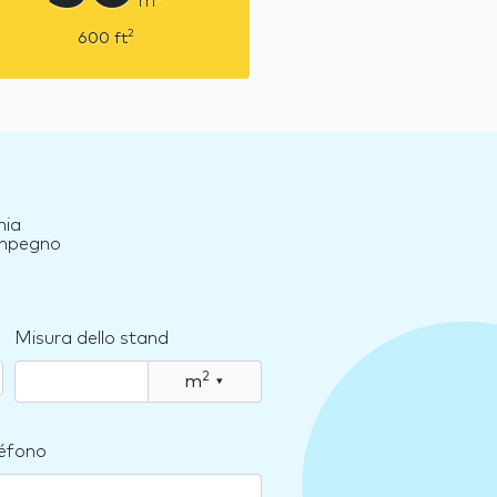
m
2
600
ft
hia
 impegno
Misura dello stand
2
m
▾
léfono