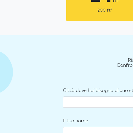
m
2
200
ft
Ri
Confron
Città dove hai bisogno di uno 
Il tuo nome