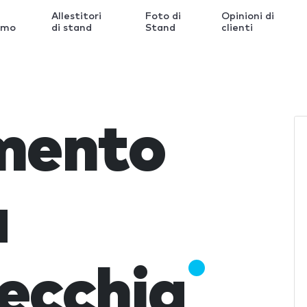
Allestitori
Foto di
Opinioni di
amo
di stand
Stand
clienti
imento
a
ecchia