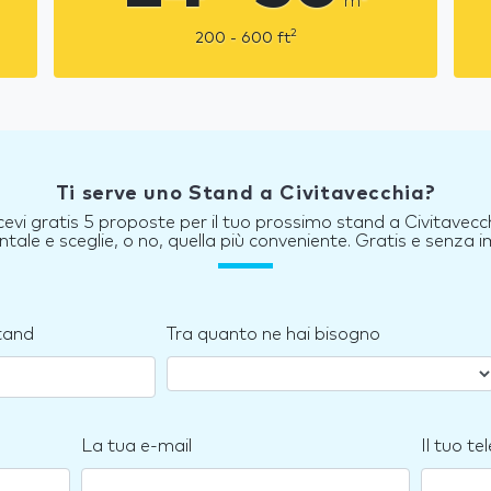
m
2
200 - 600
ft
Ti serve uno Stand a Civitavecchia?
cevi gratis 5 proposte per il tuo prossimo stand a Civitavecc
tale e sceglie, o no, quella più conveniente. Gratis e senza
stand
Tra quanto ne hai bisogno
La tua e-mail
Il tuo te