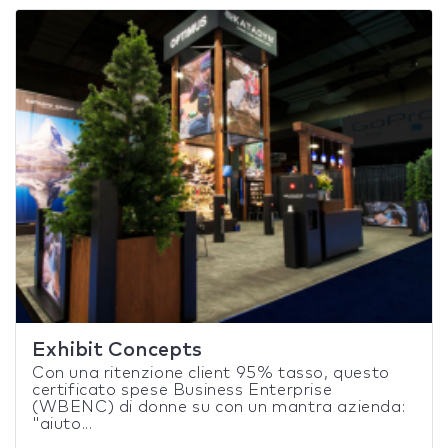
Exhibit Concepts
Con una ritenzione client 95% tasso, questo
certificato spese Business Enterprise
(WBENC) di donne su con un mantra azienda:
"aiuto...