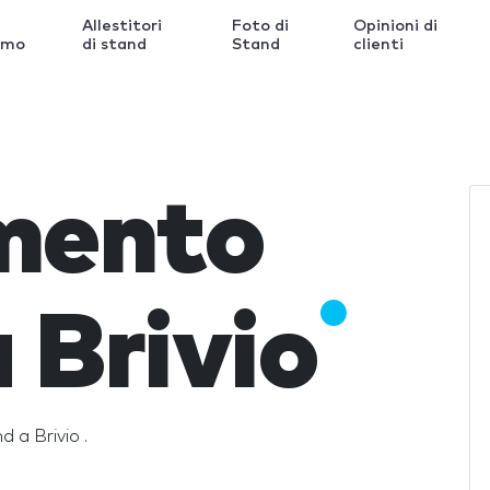
Allestitori
Foto di
Opinioni di
amo
di stand
Stand
clienti
imento
 Brivio
nd a Brivio .