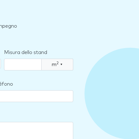
 impegno
Misura dello stand
2
m
▾
léfono