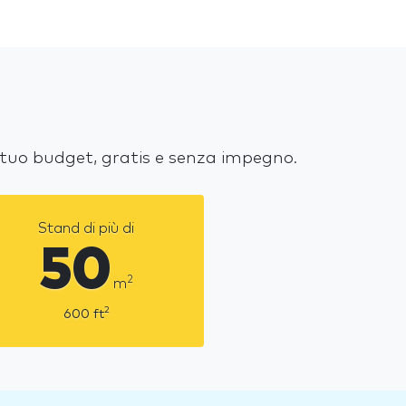
l tuo budget, gratis e senza impegno.
Stand di più di
50
2
m
2
600
ft