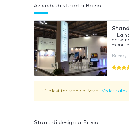
Aziende di stand a Brivio
Stand
La nost
persona
manifes
Brivio , 
Più allestitori vicino a Brivio .
Vedere allest
Stand di design a Brivio