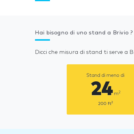
Hai bisogno di uno stand a Brivio ?
Dicci che misura di stand ti serve a 
Stand di meno di
24
2
m
2
200
ft