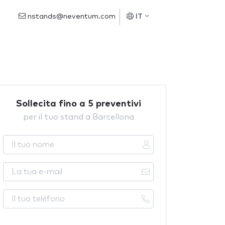
nstands@neventum.com
IT
Sollecita fino a 5 preventivi
per il tuo stand a Barcellona