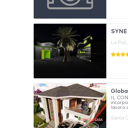
SYNE
La Paz, 
Glob
IL CO
incorpo
lavoro a
Santa Cr