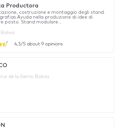
ca Productora
azione, costruzione e montaggio degli stand.
rafias.Ayuda nella produzione di idee di
e posto. Stand modulare...
Bolivia
4,3/5 about 9 opinions
ICO
uz de la Sierra, Bolivia
ON