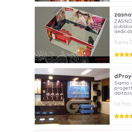
zasno
ZASNOVA
pubblic
dedicati
Santa Cr
dProy
Siamo u
progett
abitazio
La Paz, 