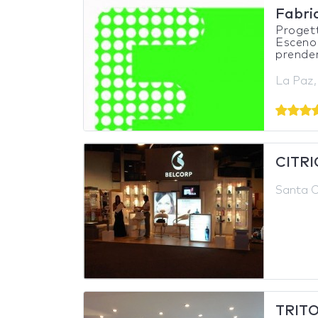
Fabri
Progett
Escenog
prender
La Paz, 
CITR
Santa Cr
TRIT