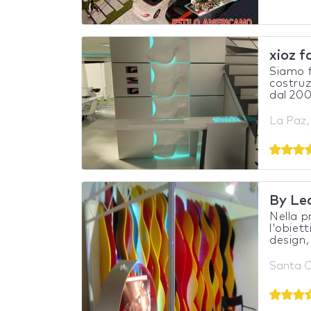
xioz f
Siamo f
costruz
dal 200
La Paz, 
By Le
Nella p
l'obiet
design,
Santa Cr