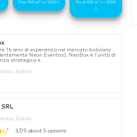
2
2
Fino 100 m
( ≤ 1000 )
Più di 100 m
( > 1000
)
ox
re 14 anni di esperienza nel mercato boliviano
dentemente Neon Eventos), NeoBox è l'unità di
nza strategica e...
mba, Bolivia
o SRL
mba, Bolivia
3,7/5 about 5 opinions