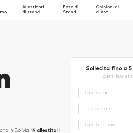
Allestitori
Foto di
Opinioni di
amo
di stand
Stand
clienti
n
Sollecita fino a 5
per il tuo st
tand in Bolivia.
19 allestitori