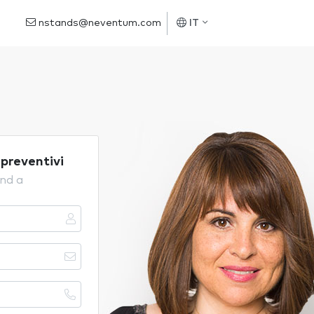
nstands@neventum.com
IT
 preventivi
and a