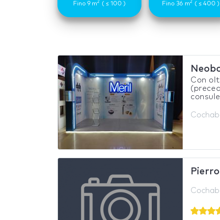
2
2
Fino 9 m
( ≤ 100 )
Fino 36 m
( ≤ 400 )
Neob
Con olt
(prece
consule
Cochaba
Pierr
Cochaba