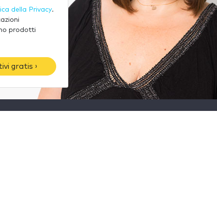
tica della Privacy
.
cazioni
no prodotti
vi gratis ›