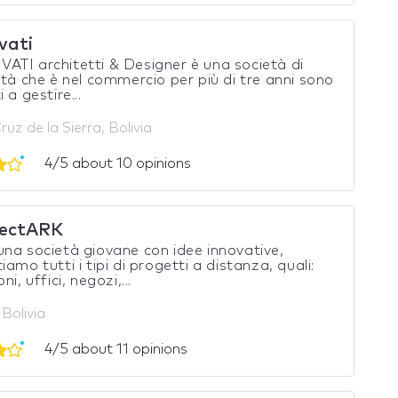
vati
TI architetti & Designer è una società di
ità che è nel commercio per più di tre anni sono
 a gestire...
uz de la Sierra, Bolivia
4/5 about 10 opinions
ectARK
na società giovane con idee innovative,
iamo tutti i tipi di progetti a distanza, quali:
ni, uffici, negozi,...
Bolivia
4/5 about 11 opinions