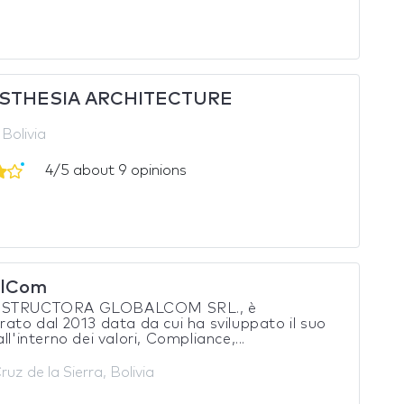
STHESIA ARCHITECTURE
Bolivia
4/5 about 9 opinions
alCom
NSTRUCTORA GLOBALCOM SRL., è
rato dal 2013 data da cui ha sviluppato il suo
ll'interno dei valori, Compliance,...
uz de la Sierra, Bolivia