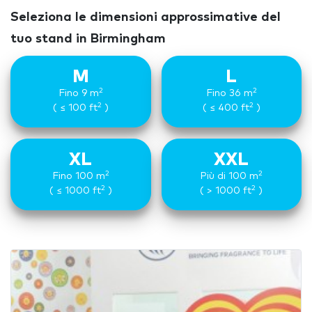
Seleziona le dimensioni approssimative del
tuo stand in Birmingham
M
L
2
2
Fino 9 m
Fino 36 m
2
2
( ≤ 100 ft
)
( ≤ 400 ft
)
XL
XXL
2
2
Fino 100 m
Più di 100 m
2
2
( ≤ 1000 ft
)
( > 1000 ft
)