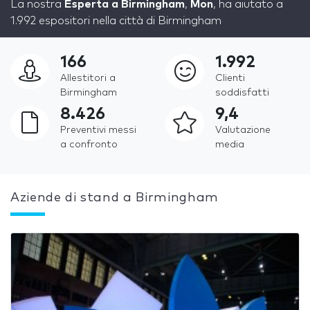
La nostra
Esperta a Birmingham
,
Mon
, ha aiutato a
1.992 espositori nella città di Birmingham
166
1.992
Allestitori a
Clienti
Birmingham
soddisfatti
8.426
9,4
Preventivi messi
Valutazione
a confronto
media
Aziende di stand a Birmingham