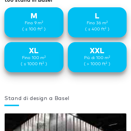
tuo stand in Basel
M
L
2
2
Fino 9 m
Fino 36 m
2
2
( ≤ 100 ft
)
( ≤ 400 ft
)
XL
XXL
2
2
Fino 100 m
Più di 100 m
2
2
( ≤ 1000 ft
)
( > 1000 ft
)
Stand di design a Basel