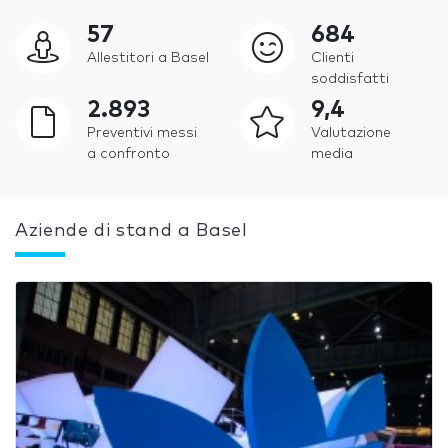
57
684
Allestitori a Basel
Clienti
soddisfatti
2.893
9,4
Preventivi messi
Valutazione
a confronto
media
Aziende di stand a Basel