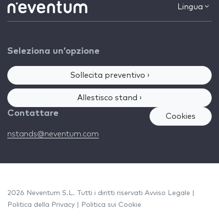
Lingua
Seleziona un’opzione
Sollecita preventivo ›
Allestisco stand ›
Contattare
Cookies
nstands@neventum.com
2026 Neventum S.L. Tutti i diritti riservati
Avviso Legale
|
Politica della Privacy
|
Politica sui Cookie