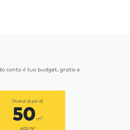
o conto il tuo budget, gratis e
Stand di più di
50
2
m
2
600
ft