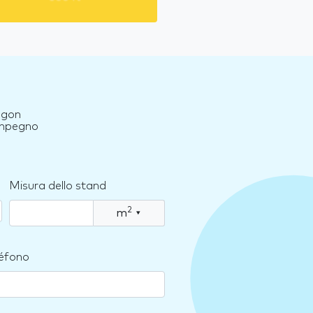
egon
 impegno
Misura dello stand
2
m
▾
léfono