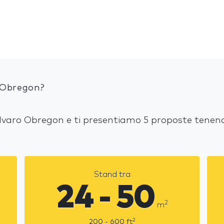
 Obregon?
 Alvaro Obregon e ti presentiamo 5 proposte tenend
Stand tra
24 - 50
2
m
2
200 - 600
ft