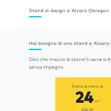
Stand di design a Alvaro Obregon
Hai bisogno di uno stand a Alvaro
Dicci che misura di stand ti serve a
senza impegno.
Stand di meno di
24
2
m
2
200
ft