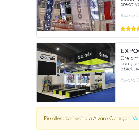
creativa
Alvaro 
EXPO
Creiamo
congres
obiettiv
Alvaro 
Più allestitori vicino a Alvaro Obregon.
Ve