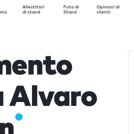
Allestitori
Foto di
Opinioni di
amo
di stand
Stand
clienti
imento
 Alvaro
n