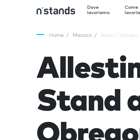
Dove
Come
lavoriamo
lavori
Home
Messico
Alvaro Obregon
Allest
Stand a
Obrego