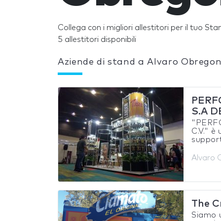
Collega con i migliori allestitori per il tuo S
5 allestitori disponibili
Aziende di stand a Alvaro Obrego
PERF
S.A DE
"PERF
C.V." è
support
Alvaro 
The C
Siamo u