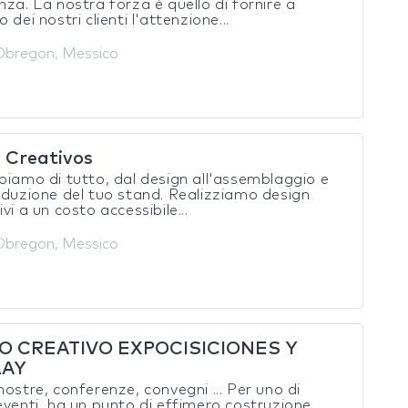
nza. La nostra forza è quello di fornire a
 dei nostri clienti l'attenzione...
Obregon, Messico
 Creativos
piamo di tutto, dal design all'assemblaggio e
oduzione del tuo stand. Realizziamo design
vi a un costo accessibile...
Obregon, Messico
O CREATIVO EXPOCISICIONES Y
LAY
mostre, conferenze, convegni ... Per uno di
eventi, ha un punto di effimero costruzione