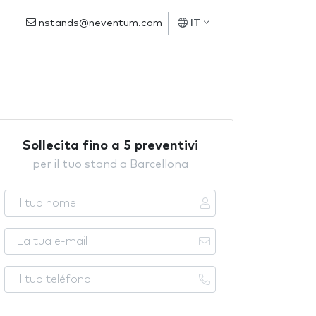
nstands@neventum.com
IT
Sollecita fino a 5 preventivi
per il tuo stand a Barcellona